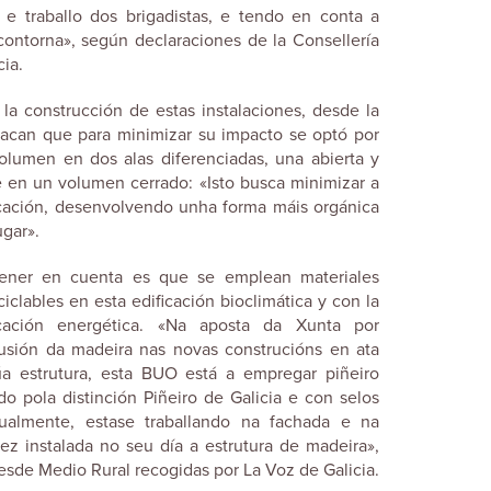
 e traballo dos brigadistas, e tendo en conta a
contorna», según declaraciones de la Consellería
cia.
la construcción de estas instalaciones, desde la
tacan que para minimizar su impacto se optó por
olumen en dos alas diferenciadas, una abierta y
e en un volumen cerrado: «Isto busca minimizar a
icación, desenvolvendo unha forma máis orgánica
ugar».
tener en cuenta es que se emplean materiales
iclables en esta edificación bioclimática y con la
icación energética. «Na aposta da Xunta por
lusión da madeira nas novas construcións en ata
 estrutura, esta BUO está a empregar piñeiro
o pola distinción Piñeiro de Galicia e con selos
ualmente, estase traballando na fachada e na
ez instalada no seu día a estrutura de madeira»,
esde Medio Rural recogidas por La Voz de Galicia.