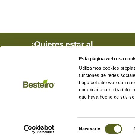
¿Quieres estar al
tanto de nuestras
Esta página web usa cook
novedades y
promociones?
Utilizamos cookies propias
funciones de redes sociale
haga del sitio web con nue
combinarla con otra inform
+34 982 284 455
besteiro@mad
que haya hecho de sus ser
Carretera de Friol, km 1, CP: 2
L a V de 9:00 a 13:30 y de 15:3
Selección
Aviso legal
Política privacidad
Política cookies
Gestio
Necesario
de