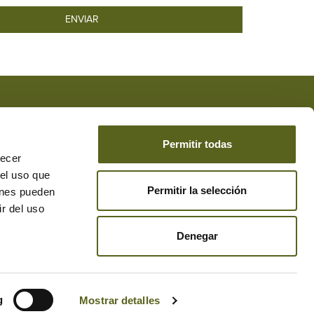
 acepta la
Protección de Datos
*
de DESEAR el envío de
Permitir todas
recer
 el uso que
Permitir la selección
ienes pueden
r del uso
Denegar
g
Mostrar detalles