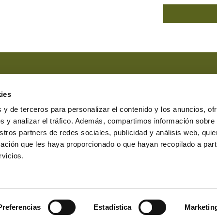
Marque esta casilla si ha leído y
Marque esta casilla en el caso 
ies
comunicaciones comerciales.
 y de terceros para personalizar el contenido y los anuncios, of
s y analizar el tráfico. Además, compartimos información sobre
stros partners de redes sociales, publicidad y análisis web, qu
ación que les haya proporcionado o que hayan recopilado a parti
erasbesteiro.com
vicios.
7231 Lugo
0 a 19:00
nar cookies
Canal denuncias
Protocolo denuncias
Preferencias
Estadística
Marketin