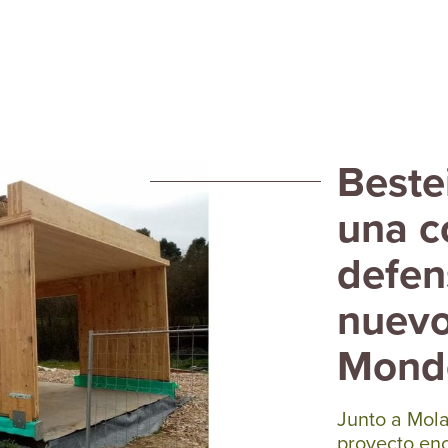
Beste
una c
defen
nuev
Mond
Junto a Mola
proyecto enc