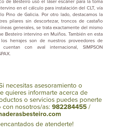
co de Besteiro usó el láser escáner para la toma
ervino en el cálculo para instalación del CLT, vía
llo Pino de Galicia. Por otro lado, destacamos la
res pilares sin descortezar, troncos de castaño
líneas generales, se trata exactamente del mismo
que Besteiro intervino en Muiños. También en esta
 los herrajes son de nuestros proveedores de
 cuentan con aval internacional, SIMPSON
SPAX.
Si necesitas asesoramiento o
e quieres informarte acerca de
oductos o servicios puedes ponerte
o con nosotros/as:
982284455
/
maderasbesteiro.com
 encantados de atenderte!