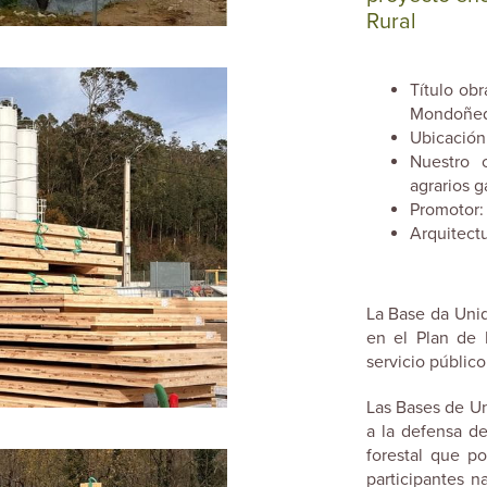
Rural
Título ob
Mondoñed
Ubicación
Nuestro 
agrarios g
Promotor: 
Arquitect
La Base da Uni
en el Plan de I
servicio público
Las Bases de U
a la defensa d
forestal que p
participantes 