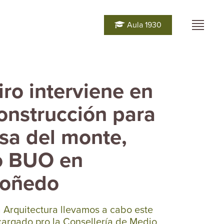
Aula 1930
iro interviene en
onstrucción para
sa del monte,
o BUO en
oñedo
 Arquitectura llevamos a cabo este
argado pro la Consellería de Medio