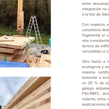
entre descanso
integración na 
a la Voz de Gali
Con respecto a 
consellería des
fragmentar el v
otra consistent
dureza da edif
vencellada co l
Otro factor a 
ecológicos y rec
máxima certif
fomentar a inc
un 20 % da súa
galego, amparad
FSC/PEFC. Act
cuberta, unha v
explicaciones d