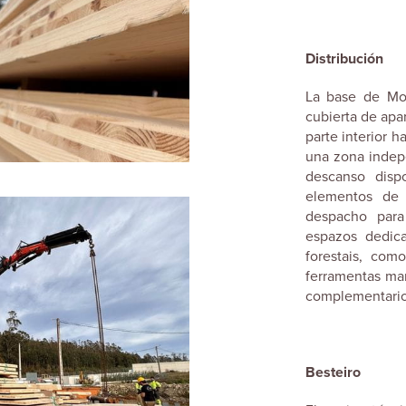
Distribución
La base de Mo
cubierta de apar
parte interior h
una zona indep
descanso dis
elementos de
despacho para
espazos dedic
forestais, com
ferramentas ma
complementario 
Besteiro