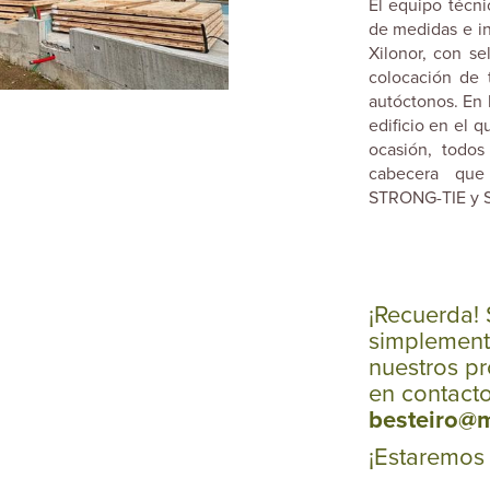
El equipo técni
de medidas e int
Xilonor, con se
colocación de t
autóctonos. En 
edificio en el 
ocasión, todos
cabecera que
STRONG-TIE y 
¡Recuerda! 
simplement
nuestros pr
en contact
besteiro@
¡Estaremos