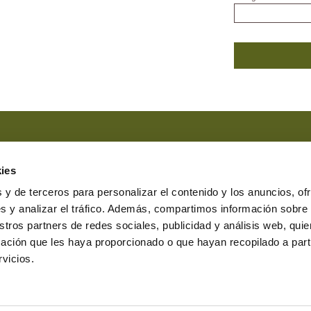
Marque esta casilla si ha leído y
ies
Marque esta casilla en el caso 
comunicaciones comerciales.
 y de terceros para personalizar el contenido y los anuncios, of
s y analizar el tráfico. Además, compartimos información sobre
stros partners de redes sociales, publicidad y análisis web, qu
ación que les haya proporcionado o que hayan recopilado a parti
erasbesteiro.com
vicios.
7231 Lugo
0 a 19:00