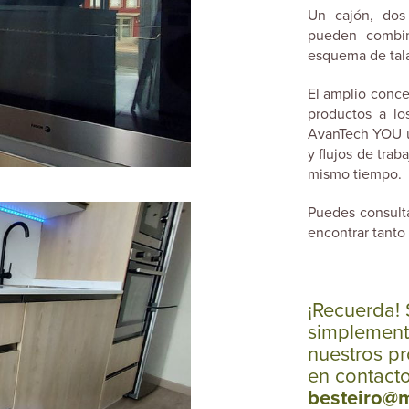
Un cajón, dos
pueden combin
esquema de tal
El amplio conce
productos a l
AvanTech YOU u
y flujos de tra
mismo tiempo.
Puedes consulta
encontrar tanto
¡Recuerda! 
simplement
nuestros pr
en contact
besteiro@