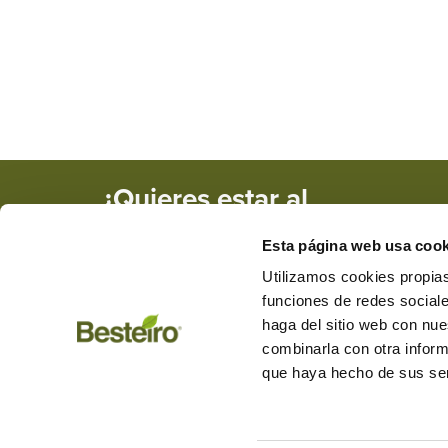
¿Quieres estar al
tanto de nuestras
Esta página web usa cook
novedades y
promociones?
Utilizamos cookies propias
funciones de redes sociale
haga del sitio web con nue
combinarla con otra inform
+34 982 284 455
besteiro@mad
que haya hecho de sus ser
Carretera de Friol, km 1, CP: 2
L a V de 9:00 a 13:30 y de 15:3