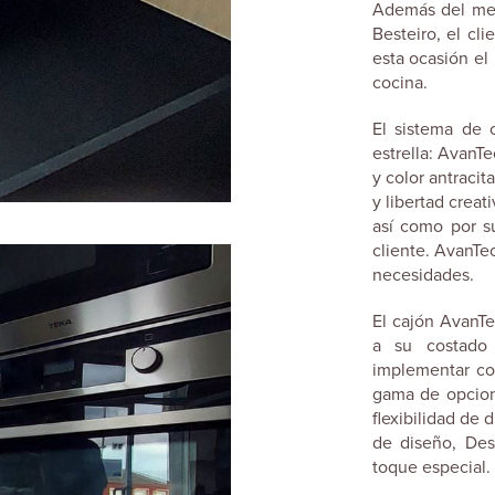
Además del mec
Besteiro, el cl
esta ocasión el
cocina.
El sistema de 
estrella: AvanT
y color antraci
y libertad creat
así como por s
cliente. AvanTe
necesidades.
El cajón AvanTe
a su costado 
implementar con
gama de opcion
flexibilidad de 
de diseño, Des
toque especial.