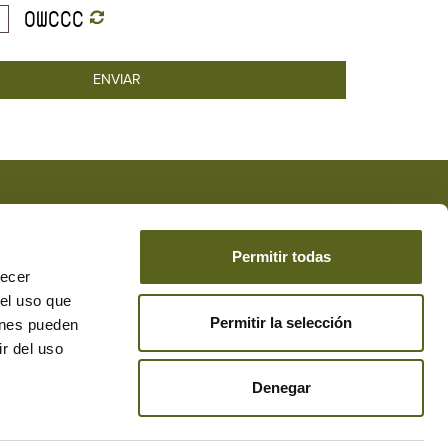
 acepta la
Protección de Datos
*
de DESEAR el envío de
Permitir todas
recer
 el uso que
Permitir la selección
ienes pueden
r del uso
Denegar