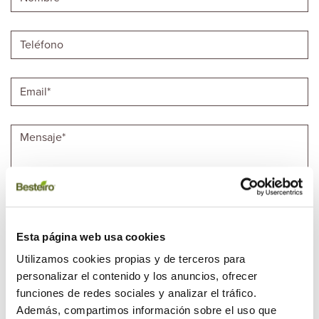
Esta página web usa cookies
Marque esta casilla si ha leído y acepta la
Protección de Datos
*.
Utilizamos cookies propias y de terceros para
Marque esta casilla en el caso de DESEAR el envío de comunicaciones
personalizar el contenido y los anuncios, ofrecer
comerciales.
funciones de redes sociales y analizar el tráfico.
Código de verificación
*
Además, compartimos información sobre el uso que