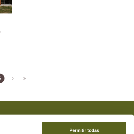
a
5
 acepta la
Protección de Datos
*
de DESEAR el envío de
Permitir todas