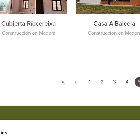
Cubierta Ríocereixa
Casa A Baicela
Construcción en Madera
Construcción en Mader
1
2
3
4
Marque esta casilla si ha leído y
Marque esta casilla en el caso 
ies
comunicaciones comerciales.