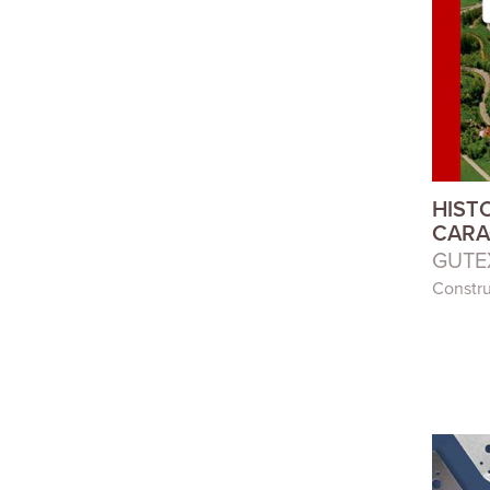
HIST
CARA
GUTE
Constr