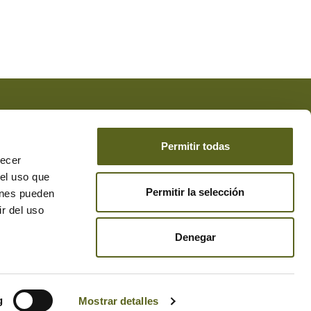
 acepta la
Protección de Datos
*
de DESEAR el envío de
Permitir todas
recer
 el uso que
Permitir la selección
ienes pueden
r del uso
Denegar
g
Mostrar detalles