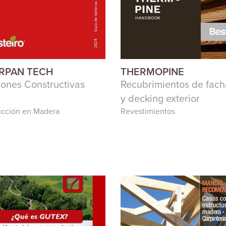
RPAN TECH
THERMOPINE
iones Constructivas
Recubrimientos de fac
y decking exterior
ucción en Madera
Revestimientos