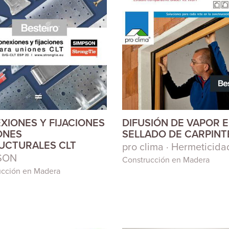
XIONES Y FIJACIONES
DIFUSIÓN DE VAPOR E
ONES
SELLADO DE CARPINT
UCTURALES CLT
pro clima · Hermeticida
SON
Construcción en Madera
ucción en Madera