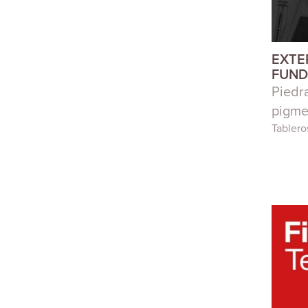
EXTE
FUN
Piedra
pigme
Tablero