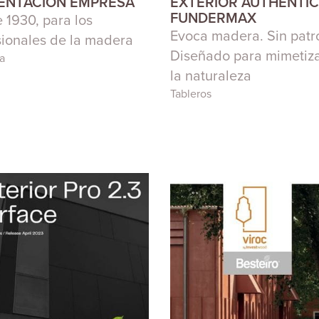
ENTACIÓN EMPRESA
EXTERIOR AUTHENTIC
FUNDERMAX
 1930, para los
Evoca madera. Sin patr
sionales de la madera
Diseñado para mimetiz
a
la naturaleza
Tableros