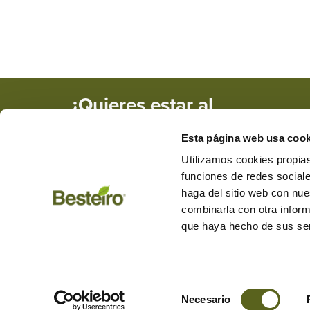
¿Quieres estar al
tanto de nuestras
Esta página web usa cook
novedades y
promociones?
Utilizamos cookies propias
funciones de redes sociale
haga del sitio web con nue
combinarla con otra inform
+34 982 284 455
besteiro@mad
que haya hecho de sus ser
Carretera de Friol, km 1, CP: 2
L a V de 9:00 a 13:30 y de 15:3
Selección
Aviso legal
Política privacidad
Política cookies
Gestio
Necesario
de