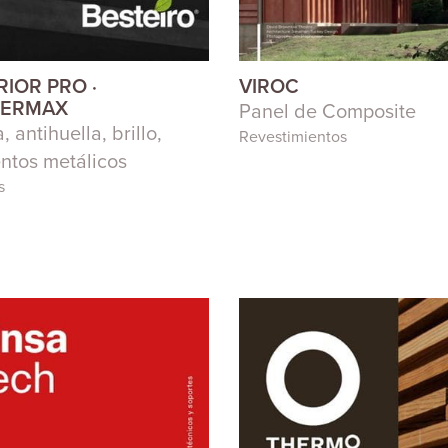
RIOR PRO ·
VIROC
DERMAX
Panel de Composite
, antihuella, brillo,
Revestimientos
ntos metálicos
s