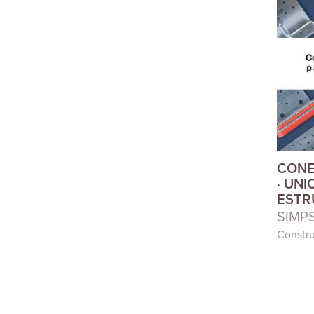
CONE
· UNI
ESTR
SIMP
Constr