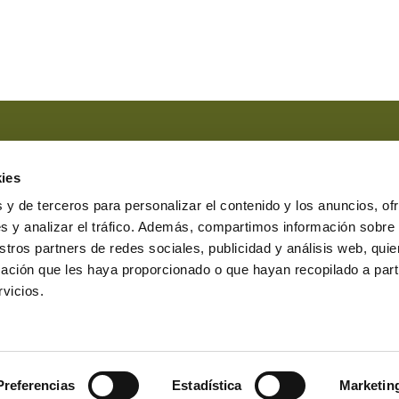
Marque esta casilla si ha leído y
ies
Marque esta casilla en el caso 
comunicaciones comerciales.
 y de terceros para personalizar el contenido y los anuncios, of
s y analizar el tráfico. Además, compartimos información sobre
stros partners de redes sociales, publicidad y análisis web, qu
ación que les haya proporcionado o que hayan recopilado a parti
erasbesteiro.com
vicios.
7231 Lugo
0 a 19:00
nar cookies
Canal denuncias
Protocolo denuncias
Preferencias
Estadística
Marketin