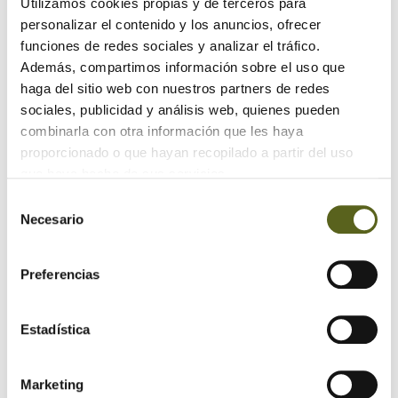
Utilizamos cookies propias y de terceros para
personalizar el contenido y los anuncios, ofrecer
Revestimientos de madera para fachadas con estilo
funciones de redes sociales y analizar el tráfico.
Además, compartimos información sobre el uso que
Maximizando el espacio: Armarios y cajones debajo de
las escaleras
haga del sitio web con nuestros partners de redes
sociales, publicidad y análisis web, quienes pueden
combinarla con otra información que les haya
Archivo
proporcionado o que hayan recopilado a partir del uso
que haya hecho de sus servicios.
2024
Selección
Necesario
de
2023
consentimiento
2022
Preferencias
2021
Estadística
2020
2019
Marketing