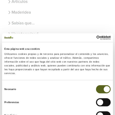
Artículos
Maderidea
Sabías que...
Uncategorized
Esta página web usa cookies
Recientes
Utilizamos cookies propias y de terceros para personalizar el contenido y los anuncios,
ofrecer funciones de redes sociales y analizar el tráfico. Además, compartimos
Usos de la madera en el exterior del hogar
información sobre el uso que haga del sitio web con nuestros partners de redes
sociales, publicidad y análisis web, quienes pueden combinarla con otra información que
les haya proporcionado o que hayan recopilado a partir del uso que haya hecho de sus
Revestimientos de madera para fachadas con estilo
servicios.
Maximizando el espacio: Armarios y cajones debajo de
Selección
las escaleras
Necesario
de
consentimiento
Preferencias
Archivo