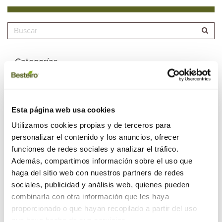
Categorías
¡Aquí hay madera!
Actualidad Besteiro
Esta página web usa cookies
Utilizamos cookies propias y de terceros para
Artículos
personalizar el contenido y los anuncios, ofrecer
Maderidea
funciones de redes sociales y analizar el tráfico.
Además, compartimos información sobre el uso que
Sabías que...
haga del sitio web con nuestros partners de redes
sociales, publicidad y análisis web, quienes pueden
Uncategorized
combinarla con otra información que les haya
proporcionado o que hayan recopilado a partir del uso
Recientes
que haya hecho de sus servicios.