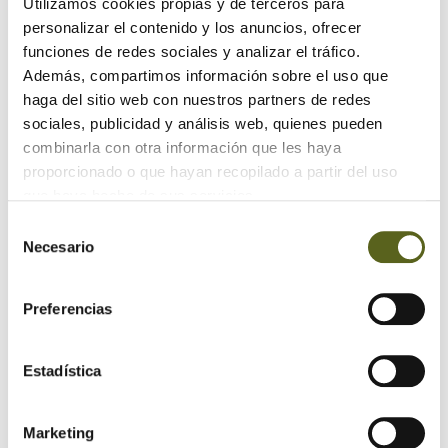
Utilizamos cookies propias y de terceros para
personalizar el contenido y los anuncios, ofrecer
Revestimientos de madera para fachadas con estilo
funciones de redes sociales y analizar el tráfico.
Además, compartimos información sobre el uso que
Maximizando el espacio: Armarios y cajones debajo de
las escaleras
haga del sitio web con nuestros partners de redes
sociales, publicidad y análisis web, quienes pueden
combinarla con otra información que les haya
Archivo
proporcionado o que hayan recopilado a partir del uso
que haya hecho de sus servicios.
2024
Selección
Necesario
de
2023
consentimiento
2022
Preferencias
2021
Estadística
2020
2019
Marketing