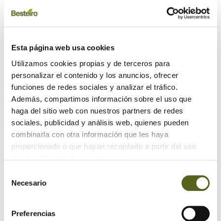
Artículos
Maderidea
Sabías que...
Esta página web usa cookies
Utilizamos cookies propias y de terceros para
Uncategorized
personalizar el contenido y los anuncios, ofrecer
funciones de redes sociales y analizar el tráfico.
Recientes
Además, compartimos información sobre el uso que
haga del sitio web con nuestros partners de redes
Usos de la madera en el exterior del hogar
sociales, publicidad y análisis web, quienes pueden
combinarla con otra información que les haya
Revestimientos de madera para fachadas con estilo
proporcionado o que hayan recopilado a partir del uso
que haya hecho de sus servicios.
Maximizando el espacio: Armarios y cajones debajo de
las escaleras
Selección
Necesario
de
consentimiento
Archivo
Preferencias