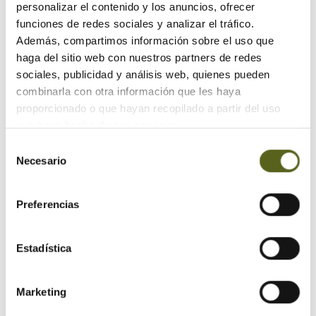
personalizar el contenido y los anuncios, ofrecer
funciones de redes sociales y analizar el tráfico.
Además, compartimos información sobre el uso que
haga del sitio web con nuestros partners de redes
sociales, publicidad y análisis web, quienes pueden
combinarla con otra información que les haya
proporcionado o que hayan recopilado a partir del uso
que haya hecho de sus servicios.
Selección
Necesario
de
consentimiento
Preferencias
Estadística
Resultados de Besteiro con Homag:
Marketing
- Aumento notable de la capacidad de producción y