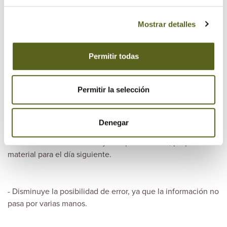
productividad de la planta.
Mostrar detalles
- En tan solo un turno se gestionan diversos pedidos muy
pequeños y diferentes.
Permitir todas
Permitir la selección
- Aprovechamiento de “retales” generado por un pedido
para realizar el piecerío de otros posteriores.
Denegar
- El almacén continúa trabajando por la noche, preparando
material para el día siguiente.
- Disminuye la posibilidad de error, ya que la información no
pasa por varias manos.