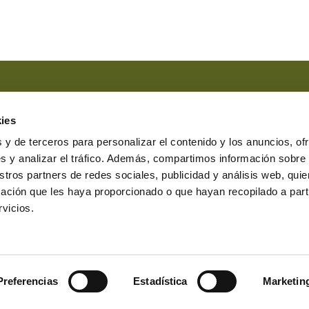
Marque esta casilla si ha leído y
Marque esta casilla en el caso 
ies
comunicaciones comerciales.
 y de terceros para personalizar el contenido y los anuncios, of
s y analizar el tráfico. Además, compartimos información sobre
stros partners de redes sociales, publicidad y análisis web, qu
ación que les haya proporcionado o que hayan recopilado a parti
erasbesteiro.com
vicios.
7231 Lugo
0 a 19:00
nar cookies
Canal denuncias
Protocolo denuncias
Preferencias
Estadística
Marketin