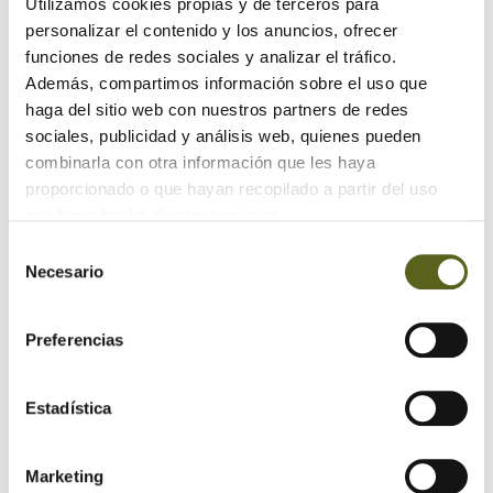
Utilizamos cookies propias y de terceros para
personalizar el contenido y los anuncios, ofrecer
Revestimientos de madera para fachadas con estilo
funciones de redes sociales y analizar el tráfico.
Además, compartimos información sobre el uso que
Maximizando el espacio: Armarios y cajones debajo de
las escaleras
haga del sitio web con nuestros partners de redes
sociales, publicidad y análisis web, quienes pueden
combinarla con otra información que les haya
Archivo
proporcionado o que hayan recopilado a partir del uso
que haya hecho de sus servicios.
2024
Selección
Necesario
de
2023
consentimiento
2022
Preferencias
2021
Estadística
2020
2019
Marketing