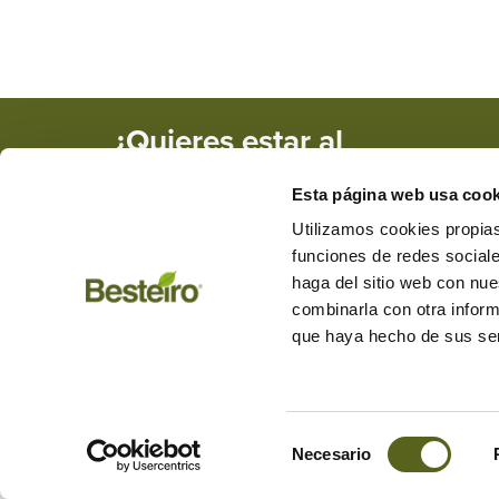
¿Quieres estar al
tanto de nuestras
Esta página web usa cook
novedades y
promociones?
Utilizamos cookies propias
funciones de redes sociale
haga del sitio web con nue
combinarla con otra inform
+34 982 284 455
besteiro@mad
que haya hecho de sus ser
Carretera de Friol, km 1, CP: 2
L a V de 9:00 a 13:30 y de 15:3
Selección
Aviso legal
Política privacidad
Política cookies
Gestio
Necesario
de
consentimiento