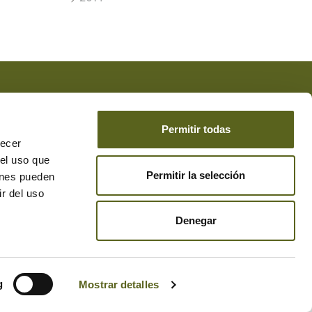
 acepta la
Protección de Datos
*
de DESEAR el envío de
Permitir todas
recer
 el uso que
Permitir la selección
ienes pueden
r del uso
Denegar
g
Mostrar detalles
© 2026 Besteiro