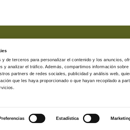
Marque esta casilla si ha leído y
Marque esta casilla en el caso 
ies
comunicaciones comerciales.
 y de terceros para personalizar el contenido y los anuncios, of
s y analizar el tráfico. Además, compartimos información sobre
stros partners de redes sociales, publicidad y análisis web, qu
ación que les haya proporcionado o que hayan recopilado a parti
erasbesteiro.com
vicios.
7231 Lugo
0 a 19:00
nar cookies
Canal denuncias
Protocolo denuncias
Preferencias
Estadística
Marketin