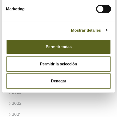
Marketing
Recientes
Usos de la madera en el exterior del hogar
Mostrar detalles
Revestimientos de madera para fachadas con estilo
Maximizando el espacio: Armarios y cajones debajo de
Permitir todas
las escaleras
Permitir la selección
Archivo
Denegar
2024
2023
2022
2021