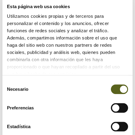
Esta página web usa cookies
Utilizamos cookies propias y de terceros para
personalizar el contenido y los anuncios, ofrecer
funciones de redes sociales y analizar el tráfico.
Además, compartimos información sobre el uso que
haga del sitio web con nuestros partners de redes
Categorías
sociales, publicidad y análisis web, quienes pueden
combinarla con otra información que les haya
¡Aquí hay madera!
proporcionado o que hayan recopilado a partir del uso
que haya hecho de sus servicios.
Actualidad Besteiro
Selección
Necesario
de
Artículos
consentimiento
Maderidea
Preferencias
Sabías que...
Estadística
Uncategorized