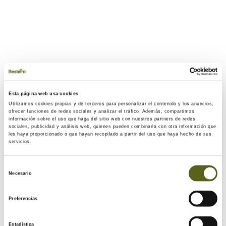
Gracias al sistema de clic patentado Uniclic, podrás darle un
nuevo aire a tu espacio en un
tiempo récord y sin apenas
esfuerzo
. Y no te preocupes por aquellos rincones más
Esta página web usa cookies
complicados, ¡este sistema permite colocar las láminas
Utilizamos cookies propias y de terceros para personalizar el contenido y los anuncios,
ofrecer funciones de redes sociales y analizar el tráfico. Además, compartimos
hasta debajo de las puertas y en las escaleras!
información sobre el uso que haga del sitio web con nuestros partners de redes
sociales, publicidad y análisis web, quienes pueden combinarla con otra información que
les haya proporcionado o que hayan recopilado a partir del uso que haya hecho de sus
servicios.
Selección
Necesario
de
Además, gracias a su gran acabado, su
mantenimiento es
consentimiento
muy sencillo
. Basta con pasar de vez en cuando un paño
Preferencias
húmero o una mopa de microfibla lavable y ¡listo!
Estadística