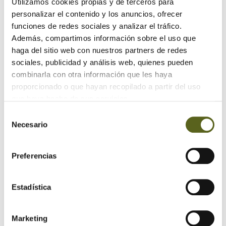
Utilizamos cookies propias y de terceros para
trastero o envejece mediante técnicas de manualidades
personalizar el contenido y los anuncios, ofrecer
algún mueble que esté "pidiendo papas". Mézclalo con
funciones de redes sociales y analizar el tráfico.
otros más modernos. ¡Lo tienes!
Además, compartimos información sobre el uso que
haga del sitio web con nuestros partners de redes
El estilo industrial bebe de las fábricas: vigas a la vista,
sociales, publicidad y análisis web, quienes pueden
ladrillos, muebles oxidados... Y, del estilo blanco y negro,
combinarla con otra información que les haya
¡poco más hay que decir!
proporcionado o que hayan recopilado a partir del uso
que haya hecho de sus servicios.
Selección
Necesario
de
Etiquetas:
consentimiento
Preferencias
"casas otoño 2015"
"decoración del hogar"
"estilos de decoración"
"ideas decoración"
Estadística
madera
Marketing