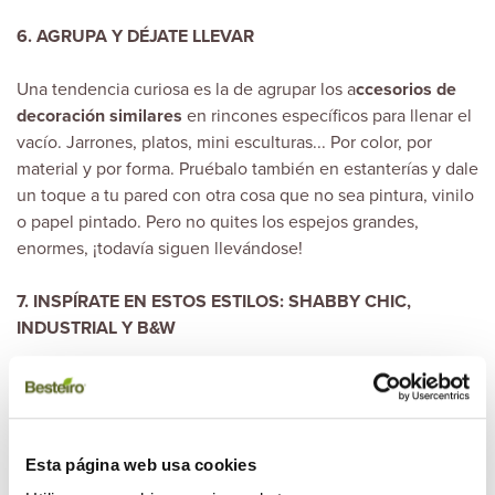
6. AGRUPA Y DÉJATE LLEVAR
Una tendencia curiosa es la de agrupar los a
ccesorios de
decoración similares
en rincones específicos para llenar el
vacío. Jarrones, platos, mini esculturas... Por color, por
material y por forma. Pruébalo también en estanterías y dale
un toque a tu pared con otra cosa que no sea pintura, vinilo
o papel pintado. Pero no quites los espejos grandes,
enormes, ¡todavía siguen llevándose!
7. INSPÍRATE EN ESTOS ESTILOS: SHABBY CHIC,
INDUSTRIAL Y B&W
El Shabby Chic es un estilo romántico inspirado en las
grandes casas de campo de Gran Bretaña que mezcla
elementos modernos con antiguos. Utiliza los toques pastel
pero dándole protagonismo al blanco. Hazte con piezas
Esta página web usa cookies
antiguas en rastros, tiendas de antigüedades; visita tu