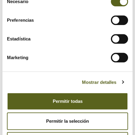
Necesario
de
consentimiento
Preferencias
Estadística
Marketing
Mostrar detalles
De nuevo,
Permitir todas
dependiendo de las necesidades a las que tengas que
hacer frente, deberás optar
por un sistema u otro. Pero su mantenimiento
es más
Permitir la selección
sencillo de lo que puede parecer
: basta con que la fachada
esté aireada y con usar algún material de protección para