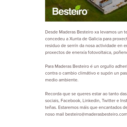
Desde Maderas Besteiro xa levamos un t
concedeu a Xunta de Galicia para proxec
residuo de serrín da nosa actividade en e
proxectos de enerxía fotovoltaica, poñen
Para Maderas Besteiro é un orgullo adheri
contra o cambio climátivo e supón un pa
medio ambiente.
Recorda que se queres estar ao tanto da
sociais,
Facebook
,
Linkedin
,
Twitter
e
Ins
teñas. Estaremos máis que encantados de 
noso mail besteiro@maderasbesteiro.co