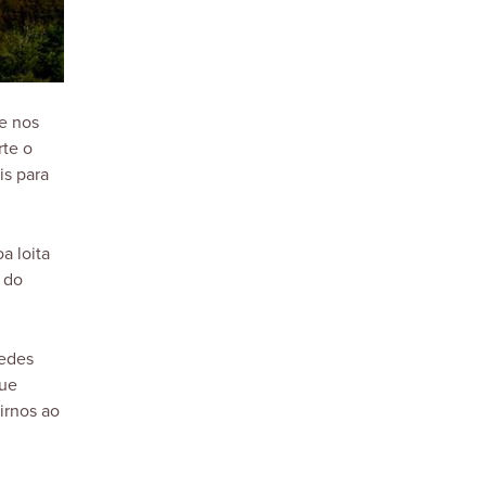
e nos
rte o
is para
a loita
 do
redes
que
irnos ao