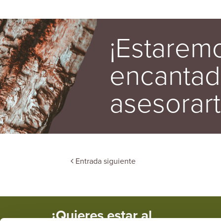
¡Estarem
encantad
asesorart
Entrada siguiente
¿Quieres estar al