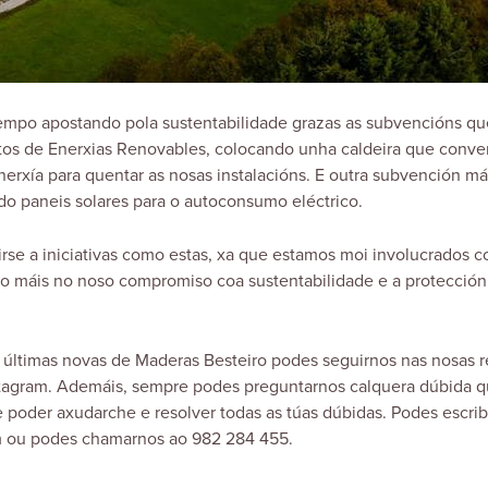
empo apostando pola sustentabilidade grazas as subvencións qu
tos de Enerxias Renovables, colocando unha caldeira que conve
nerxía para quentar as nosas instalacións. E outra subvención má
do paneis solares para o autoconsumo eléctrico.
rse a iniciativas como estas, xa que estamos moi involucrados co
so máis no noso compromiso coa sustentabilidade e a protección
s últimas novas de Maderas Besteiro podes seguirnos nas nosas 
tagram
. Ademáis, sempre podes preguntarnos calquera dúbida 
poder axudarche e resolver todas as túas dúbidas. Podes escrib
m ou podes chamarnos ao 982 284 455.