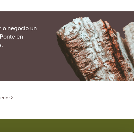
r o negocio un
 Ponte en
s.
terior