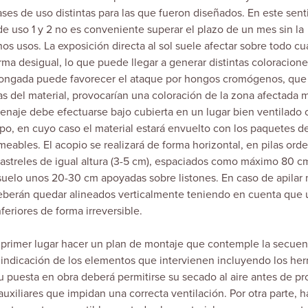
s de uso distintas para las que fueron diseñados. En este sent
de uso 1 y 2 no es conveniente superar el plazo de un mes sin la
s usos. La exposición directa al sol suele afectar sobre todo cu
a desigual, lo que puede llegar a generar distintas coloracione
longada puede favorecer el ataque por hongos cromógenos, que 
s del material, provocarían una coloración de la zona afectada 
cenaje debe efectuarse bajo cubierta en un lugar bien ventilado o
po, en cuyo caso el material estará envuelto con los paquetes d
rmeables. El acopio se realizará de forma horizontal, en pilas ord
rastreles de igual altura (3-5 cm), espaciados como máximo 80 c
l suelo unos 20-30 cm apoyadas sobre listones. En caso de apilar
deberán quedar alineados verticalmente teniendo en cuenta que
feriores de forma irreversible.
primer lugar hacer un plan de montaje que contemple la secuen
 indicación de los elementos que intervienen incluyendo los herr
 su puesta en obra deberá permitirse su secado al aire antes de p
uxiliares que impidan una correcta ventilación. Por otra parte, 