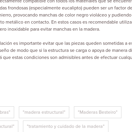
fectamente compatible con todos los materiales que se encuentr
das frondosas (especialmente eucalipto) pueden ser un factor d
hierro, provocando manchas de color negro violáceo y pudiendo
to metálico en contacto. En estos casos es recomendable utiliza
acero inoxidable para evitar manchas en la madera.
lación es importante evitar que las piezas queden sometidas a e
diseño de modo que si la estructura se carga o apoya de manera d
rá que estas condiciones son admisibles antes de efectuar cualqu
bras"
"madera estructural"
"Maderas Besteiro"
ctural"
"tratamiento y cuidado de la madera"