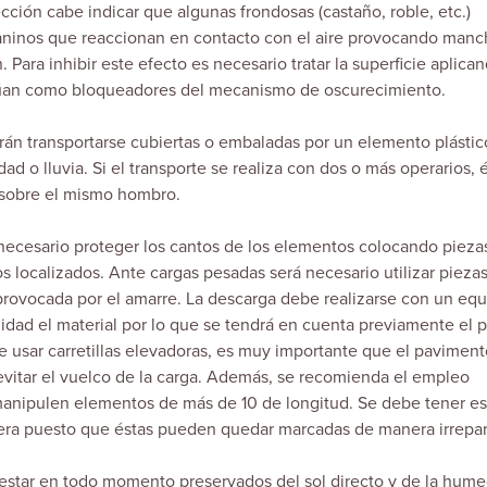
cción cabe indicar que algunas frondosas (castaño, roble, etc.)
aninos que reaccionan en contacto con el aire provocando manc
Para inhibir este efecto es necesario tratar la superficie aplica
ctúan como bloqueadores del mecanismo de oscurecimiento.
rán transportarse cubiertas o embaladas por un elemento plástic
ad o lluvia. Si el transporte se realiza con dos o más operarios, 
 sobre el mismo hombro.
 necesario proteger los cantos de los elementos colocando pieza
s localizados. Ante cargas pesadas será necesario utilizar pieza
provocada por el amarre. La descarga debe realizarse con un eq
ilidad el material por lo que se tendrá en cuenta previamente el 
 de usar carretillas elevadoras, es muy importante que el paviment
 evitar el vuelco de la carga. Además, se recomienda el empleo
manipulen elementos de más de 10 de longitud. Se debe tener es
era puesto que éstas pueden quedar marcadas de manera irrepar
star en todo momento preservados del sol directo y de la hum