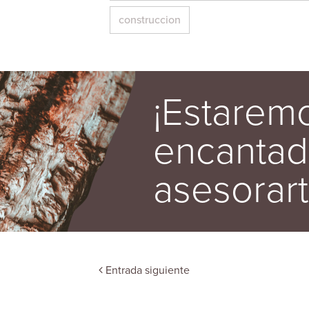
construccion
¡Estarem
encantad
asesorart
Entrada siguiente