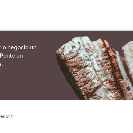
r o negocio un
 Ponte en
s.
terior