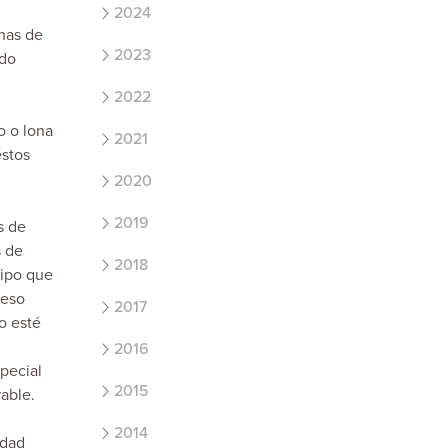
2024
has de
2023
ndo
2022
o o lona
2021
éstos
2020
2019
s de
s de
2018
uipo que
peso
2017
o esté
2016
pecial
2015
able.
2014
edad