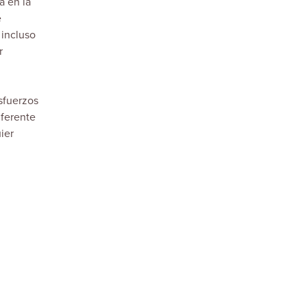
a en la
e
 incluso
r
sfuerzos
iferente
ier