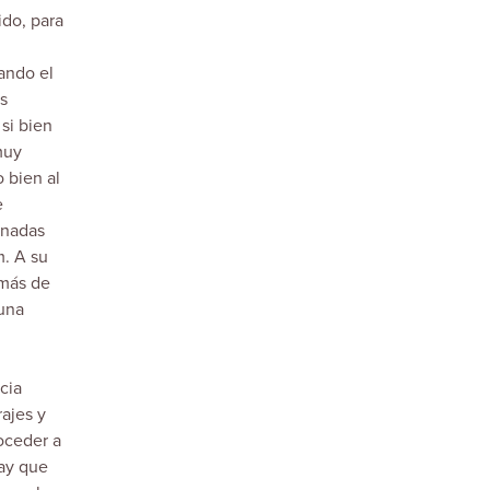
ido, para
ando el
s
si bien
muy
 bien al
e
enadas
m. A su
 más de
 una
cia
ajes y
roceder a
hay que