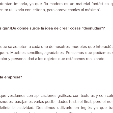
intentan imitarla, ya que "la madera es un material fantástico 
ntar utilizarla con criterio, para aprovecharlas al máximo".
gn? ¿De dónde surge la idea de crear cosas “desnudas”?
 que se adapten a cada uno de nosotros, muebles que interactú
quen. Muebles sencillos, agradables. Pensamos que podíamos r
olor y personalidad a los objetos que estábamos realizando.
e la empresa?
e vestíamos con aplicaciones gráficas, con texturas y con colo
snudos, barajamos varias posibilidades hasta el final, pero el n
efinía la actividad. Decidimos utilizarlo en inglés ya que tr