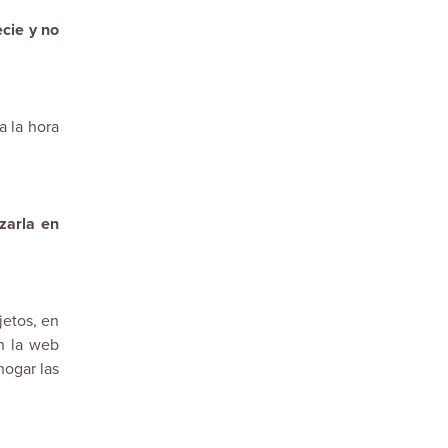
cie y no
a la hora
zarla en
jetos, en
en la web
hogar las