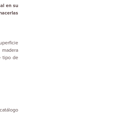
al en su
hacerlas
perficie
e madera
e tipo de
catálogo