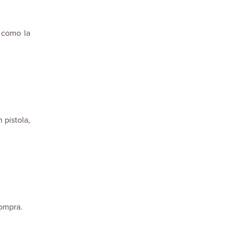
o como la
 pistola,
ompra.