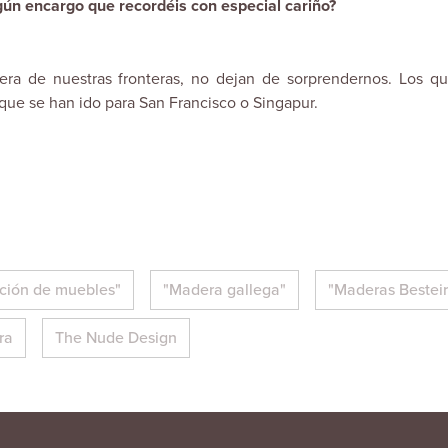
lgún encargo que recordéis con especial cariño?
era de nuestras fronteras, no dejan de sorprendernos. Los q
que se han ido para San Francisco o Singapur.
ción de muebles"
"Madera gallega"
"Maderas Besteir
ra
The Nude Design