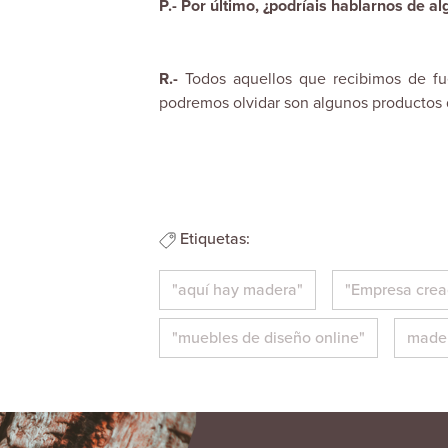
P.- Por último, ¿podríais hablarnos de a
R.-
Todos aquellos que recibimos de fu
podremos olvidar son algunos productos 
Etiquetas:
"aquí hay madera"
"Empresa crea
"muebles de diseño online"
made