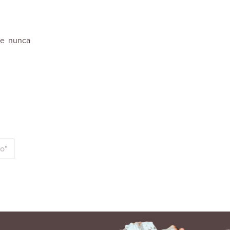
ue nunca
o"