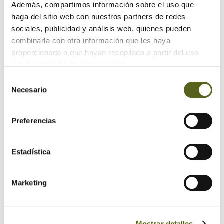
Además, compartimos información sobre el uso que
haga del sitio web con nuestros partners de redes
Maderas Besteiro
es un referente dentro de su sector
sociales, publicidad y análisis web, quienes pueden
gracias a la calidad de todos sus productos, sus trabajos y a
combinarla con otra información que les haya
la atención y dedicación del equipo de profesionales. Para
proporcionado o que hayan recopilado a partir del uso
diferenciarse de la competencia, y así asegurarse la
que haya hecho de sus servicios.
conformidad en todas sus actuaciones, la gerencia de
Selección
Maderas Besteiro ha establecido e implantado un Sistema
Necesario
de
de Calidad y Gestión Medioambiental y Cadena de
consentimiento
Custodia.
Preferencias
Estadística
Marketing
Mostrar detalles