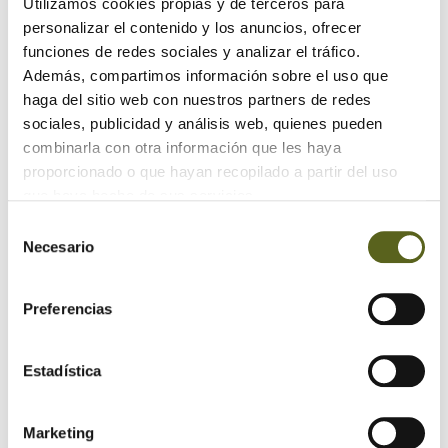
Utilizamos cookies propias y de terceros para
personalizar el contenido y los anuncios, ofrecer
Revestimientos de madera para fachadas con estilo
funciones de redes sociales y analizar el tráfico.
Además, compartimos información sobre el uso que
Maximizando el espacio: Armarios y cajones debajo de
las escaleras
haga del sitio web con nuestros partners de redes
sociales, publicidad y análisis web, quienes pueden
combinarla con otra información que les haya
Archivo
proporcionado o que hayan recopilado a partir del uso
que haya hecho de sus servicios.
2024
Selección
Necesario
de
2023
consentimiento
2022
Preferencias
2021
Estadística
2020
2019
Marketing