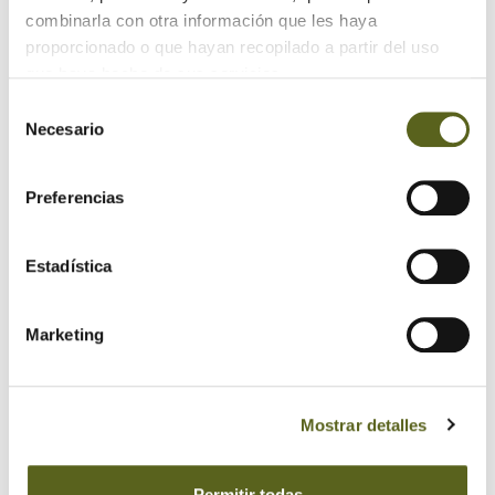
sostenibilidad.
combinarla con otra información que les haya
proporcionado o que hayan recopilado a partir del uso
que haya hecho de sus servicios.
Selección
Necesario
de
consentimiento
Preferencias
Estadística
Marketing
Mostrar detalles
Permitir todas