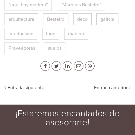
"aquí hay madera"
"Maderas Besteiro"
arquitectura
Besteiro
deco
galicia
Interiorismo
lugo
madera
Proveedores
suelos
Entrada siguiente
Entrada anterior
¡Estaremos encantados de
asesorarte!