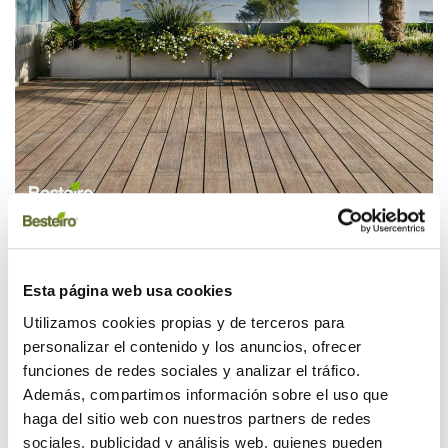
Esta página web usa cookies
Tarkett.
Esta marca ofrece suelos vinílicos modulares, vinilo
Utilizamos cookies propias y de terceros para
en rollo, suelos de madera y suelos laminados para
personalizar el contenido y los anuncios, ofrecer
espacios residenciales pero también revestimientos de
funciones de redes sociales y analizar el tráfico.
pared, accesorios y superficies deportivas de uso
Además, compartimos información sobre el uso que
profesional. Suelos para hospitales, hostelería, industria,
haga del sitio web con nuestros partners de redes
oficinas o educación que siempre apuestan por la
sociales, publicidad y análisis web, quienes pueden