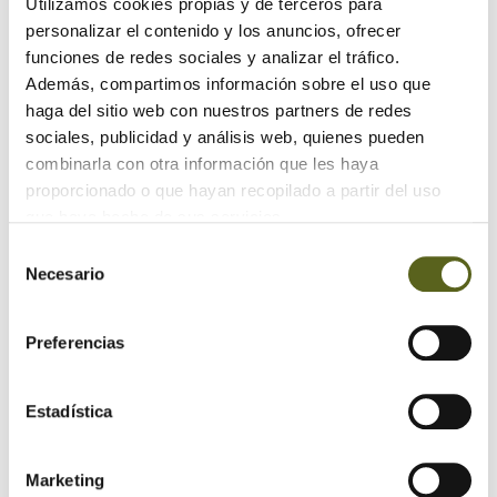
Utilizamos cookies propias y de terceros para
personalizar el contenido y los anuncios, ofrecer
Revestimientos de madera para fachadas con estilo
funciones de redes sociales y analizar el tráfico.
Además, compartimos información sobre el uso que
Maximizando el espacio: Armarios y cajones debajo de
las escaleras
haga del sitio web con nuestros partners de redes
sociales, publicidad y análisis web, quienes pueden
combinarla con otra información que les haya
Archivo
proporcionado o que hayan recopilado a partir del uso
que haya hecho de sus servicios.
2024
Selección
Necesario
de
2023
consentimiento
2022
Preferencias
2021
Estadística
2020
2019
Marketing