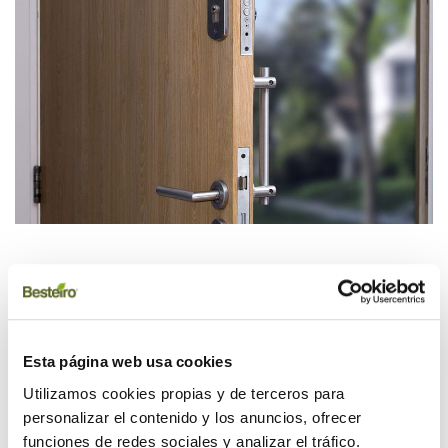
¿Y qué madera es mejor para una puerta que va a estar
expuesta a fenómenos meteorológicos? Una puerta exterior
Esta página web usa cookies
de madera realizada en roble o en maderas tropicales es
Utilizamos cookies propias y de terceros para
una garantía total contra la lluvia o la humedad. Además,
personalizar el contenido y los anuncios, ofrecer
las puertas pueden protegerse con una capa de barniz
funciones de redes sociales y analizar el tráfico.