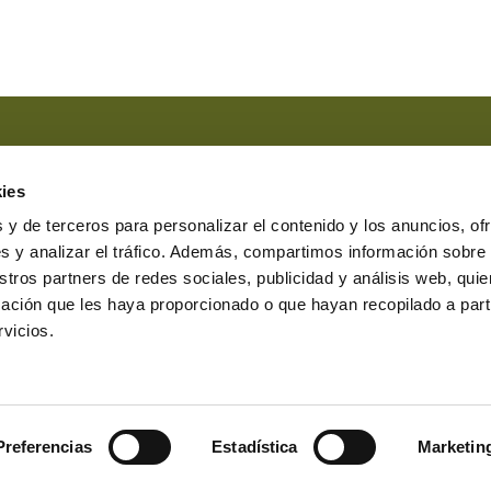
Marque esta casilla si ha leído y
Marque esta casilla en el caso 
ies
comunicaciones comerciales.
 y de terceros para personalizar el contenido y los anuncios, of
s y analizar el tráfico. Además, compartimos información sobre
stros partners de redes sociales, publicidad y análisis web, qu
ación que les haya proporcionado o que hayan recopilado a parti
erasbesteiro.com
vicios.
7231 Lugo
0 a 19:00
nar cookies
Canal denuncias
Protocolo denuncias
Preferencias
Estadística
Marketin