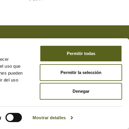
 acepta la
Protección de Datos
*
de DESEAR el envío de
Permitir todas
recer
 el uso que
Permitir la selección
ienes pueden
r del uso
Denegar
g
Mostrar detalles
© 2026 Besteiro