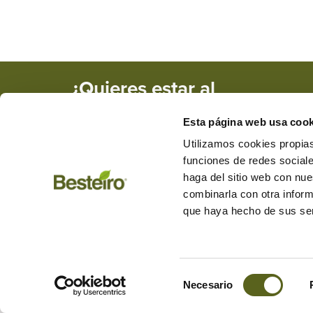
¿Quieres estar al
tanto de nuestras
Esta página web usa cook
novedades y
promociones?
Utilizamos cookies propias
funciones de redes sociale
haga del sitio web con nue
combinarla con otra inform
+34 982 284 455
besteiro@mad
que haya hecho de sus ser
Carretera de Friol, km 1, CP: 2
L a V de 9:00 a 13:30 y de 15:3
Selección
Aviso legal
Política privacidad
Política cookies
Gestio
Necesario
de
consentimiento