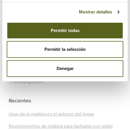
Categorías
Mostrar detalles
¡Aquí hay madera!
Permitir todas
Actualidad Besteiro
Artículos
Permitir la selección
Maderidea
Denegar
Sabías que...
Uncategorized
Recientes
Usos de la madera en el exterior del hogar
Revestimientos de madera para fachadas con estilo