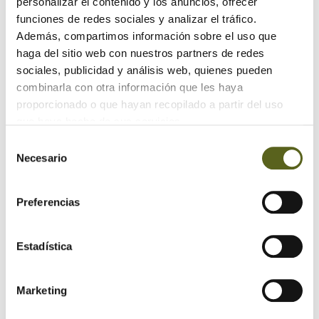
personalizar el contenido y los anuncios, ofrecer
cuarto de baño
funciones de redes sociales y analizar el tráfico.
19/06/2018 | ¡Aquí hay madera!
Además, compartimos información sobre el uso que
haga del sitio web con nuestros partners de redes
sociales, publicidad y análisis web, quienes pueden
combinarla con otra información que les haya
proporcionado o que hayan recopilado a partir del uso
que haya hecho de sus servicios.
Selección
Necesario
de
Te presentamos MOSO bambú, la nueva
consentimiento
generación de parqués
Preferencias
25/04/2018 | Artículos
Estadística
Marketing