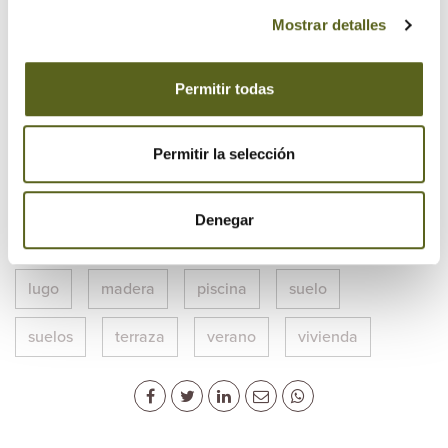
Mostrar detalles
Etiquetas:
Permitir todas
"aquí hay madera"
"empresa que trabaja con madera"
Permitir la selección
"Maderas Besteiro"
Besteiro
deco
Denegar
decoracion
galicia
hogar
jardin
lugo
madera
piscina
suelo
suelos
terraza
verano
vivienda