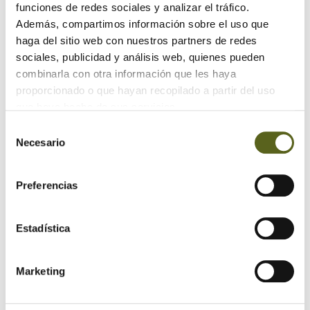
funciones de redes sociales y analizar el tráfico.
Además, compartimos información sobre el uso que
haga del sitio web con nuestros partners de redes
sociales, publicidad y análisis web, quienes pueden
combinarla con otra información que les haya
proporcionado o que hayan recopilado a partir del uso
que haya hecho de sus servicios.
Selección
Necesario
de
consentimiento
Preferencias
Estadística
Si ya tienes claro que la madera dominará
tu espacio
exterior
este verano o si todavía tienes dudas, puedes
ponerte en contacto con nosotros en el teléfono 982 284
Marketing
455 o en el mail correo@mbesteiro.com. ¡Estaremos
encantados de ayudarte!