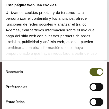
Día Mundial del Medio Ambiente
ecologia
Esta página web usa cookies
Utilizamos cookies propias y de terceros para
medio ambiente
Naciones Unidas
personalizar el contenido y los anuncios, ofrecer
funciones de redes sociales y analizar el tráfico.
Además, compartimos información sobre el uso que
haga del sitio web con nuestros partners de redes
sociales, publicidad y análisis web, quienes pueden
combinarla con otra información que les haya
Entrada siguiente
Entrada anterior
proporcionado o que hayan recopilado a partir del uso
que haya hecho de sus servicios.
¡Estaremos encantados de
Selección
Necesario
de
asesorarte!
consentimiento
Preferencias
Si quieres dar a tu hogar o negocio un
nuevo estilo, ¡no dudes! Ponte en
contacto con nosotros/as.
Estadística