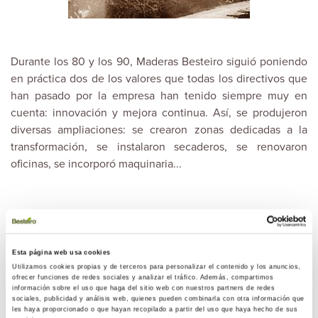
Durante los 80 y los 90, Maderas Besteiro siguió poniendo
en práctica dos de los valores que todas los directivos que
han pasado por la empresa han tenido siempre muy en
cuenta: innovación y mejora continua. Así, se produjeron
diversas ampliaciones: se crearon zonas dedicadas a la
transformación, se instalaron secaderos, se renovaron
oficinas, se incorporó maquinaria...
Con el cambio de siglo se volvía a hacer una ampliación
que consistió en la construcción de una nave para la
transformación de puertas. ¡Maderas Besteiro ya alcanzaba
Esta página web usa cookies
una cubierta de más de 15.000m2 !
Utilizamos cookies propias y de terceros para personalizar el contenido y los anuncios,
ofrecer funciones de redes sociales y analizar el tráfico. Además, compartimos
información sobre el uso que haga del sitio web con nuestros partners de redes
sociales, publicidad y análisis web, quienes pueden combinarla con otra información que
les haya proporcionado o que hayan recopilado a partir del uso que haya hecho de sus