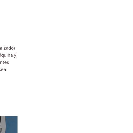
rizado)
áquina y
entes
sea