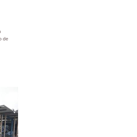
n
o de