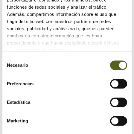
imagen, para que así la simulación sea mucho realista.
funciones de redes sociales y analizar el tráfico.
Además, compartimos información sobre el uso que
haga del sitio web con nuestros partners de redes
sociales, publicidad y análisis web, quienes pueden
combinarla con otra información que les haya
proporcionado o que hayan recopilado a partir del uso
Una vez hayas escogido el espacio, la herramienta le
que haya hecho de sus servicios.
aplicará el diseño de suelo que escogiste anteriormente
para que veas cómo quedaría realmente. Si lo prefieres,
Selección
Necesario
también podrás utilizar la opción de
comparador
(situada en
de
la parte superior de la imagen), que te dividirá la estancia
consentimiento
en dos partes para ver las diferencias entre ese diseño y
Preferencias
otros disponibles.
Estadística
Marketing
Podrás jugar también con los colores de la pared,