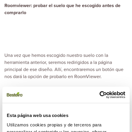
Roomviewer: probar el suelo que he escogido antes de
comprarlo
Una vez que hemos escogido nuestro suelo con la
herramienta anterior, seremos redirigidos a la página
principal de ese diseño. Allí, encontraremos un botón que
nos dará la opción de probarlo en
RoomViewer
.
Esta página web usa cookies
La aplicación te dará dos opciones: seleccionar una de las
Utilizamos cookies propias y de terceros para
estancias predeterminadas del programa o subir tu propia
personalizar el contenido y los anuncios, ofrecer