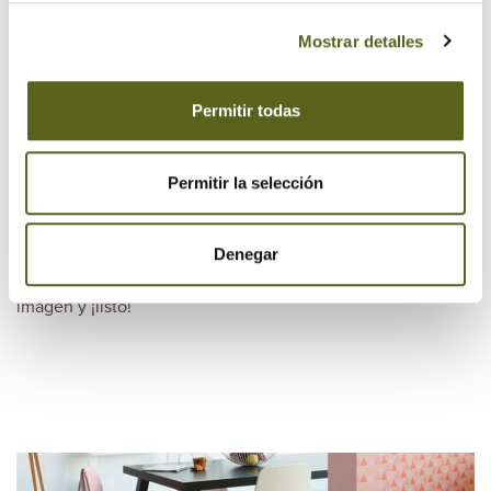
consiguiendo así una versión lo más realista posible de tu
Mostrar detalles
espacio para decidir si es realmente el modelo que mejor
se ajusta a ti y a tu hogar.
Permitir todas
Permitir la selección
Por último, ¡no te olvides de guardar tu imagen! En la parte
superior derecha encontrarás el icono de una impresora.
Denegar
Haz clic sobre él, selecciona dónde quieres guardar tu
imagen y ¡listo!