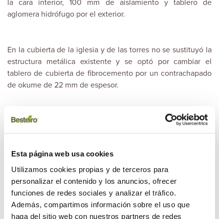
la cara interior, 100 mm de aislamiento y tablero de
aglomera hidrófugo por el exterior.
En la cubierta de la iglesia y de las torres no se sustituyó la
estructura metálica existente y se optó por cambiar el
tablero de cubierta de fibrocemento por un contrachapado
de okume de 22 mm de espesor.
Procedimiento de trabajo
Esta página web usa cookies
A la hora de abordar los trabajos resultaba importante
establecer diferentes procedimientos según se tratase de la
Utilizamos cookies propias y de terceros para
planificación de los trabajos de la estructura principal de
personalizar el contenido y los anuncios, ofrecer
cubierta o bien de los aleros, a pesar de que finalmente
funciones de redes sociales y analizar el tráfico.
ambos deberían de confluir en la formación de cada uno de
Además, compartimos información sobre el uso que
los faldones y así del conjunto de la cubierta.
haga del sitio web con nuestros partners de redes