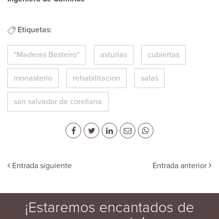
Etiquetas:
"Maderas Besteiro"
asturias
cubiertas
monasterio
rehabilitacion
salas
san salvador de corellana
Entrada siguiente
Entrada anterior
¡Estaremos encantados de