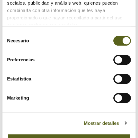
sociales, publicidad y análisis web, quienes pueden
¡muy fáciles!
combinarla con otra información que les haya
13/11/2017 | Artículos
proporcionado o que hayan recopilado a partir del uso
que haya hecho de sus servicios.
Selección
Necesario
de
1
2
3
consentimiento
Preferencias
Estadística
Categorías
Marketing
¡Aquí hay madera!
Actualidad Besteiro
Mostrar detalles
Artículos