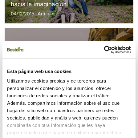
hacia la imaginación
04/12/2015 | Artículos
Esta página web usa cookies
7 tendencias que harán de tu casa un
hogar a la última
Utilizamos cookies propias y de terceros para
personalizar el contenido y los anuncios, ofrecer
04/11/2015 | Artículos
funciones de redes sociales y analizar el tráfico.
Además, compartimos información sobre el uso que
haga del sitio web con nuestros partners de redes
sociales, publicidad y análisis web, quienes pueden
combinarla con otra información que les haya
proporcionado o que hayan recopilado a partir del uso